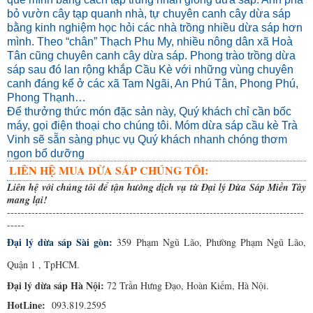
bỏ vườn cây tạp quanh nhà, tự chuyên canh cây dừa sáp
bằng kinh nghiệm học hỏi các nhà trồng nhiều dừa sáp hơn
mình. Theo “chân” Thạch Phu My, nhiều nông dân xã Hoà
Tân cũng chuyên canh cây dừa sáp. Phong trào trồng dừa
sáp sau đó lan rộng khắp Cầu Kè với những vùng chuyên
canh đáng kể ở các xã Tam Ngãi, An Phú Tân, Phong Phú,
Phong Thạnh…
Để thưởng thức món đặc sản này, Quý khách chỉ cần bốc
máy, gọi điện thoại cho chúng tôi. Móm dừa sáp cầu kè Trà
Vinh sẽ sẵn sàng phục vụ Quý khách nhanh chóng thơm
ngon bổ dưỡng
LIÊN HỆ MUA DỪA SÁP CHÚNG TÔI:
Liên hệ với chúng tôi để tận hưởng dịch vụ từ Đại lý Dừa Sáp Miền Tây
mang lại!
-------------------------------------------------------------------------------------
-----
Đại lý dừa sáp Sài gòn
:
 359 Phạm Ngũ Lão, Phường Phạm Ngũ Lão, 
Quận 1 , TpHCM.
Đại lý dừa sáp Hà Nội: 
72 Trần Hưng Đạo, Hoàn Kiếm, Hà Nội.
HotLine:  
093.819.2595