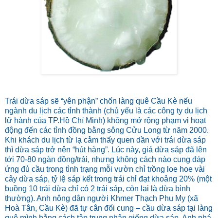
Trái dừa sáp sẽ “yên phận” chốn làng quê Cầu Kè nếu
ngành du lịch các tỉnh thành (chủ yếu là các công ty du lịch
lữ hành của TP.Hồ Chí Minh) không mở rộng phạm vi hoạt
động đến các tỉnh đồng bằng sông Cửu Long từ năm 2000.
Khi khách du lịch từ lạ cảm thấy quen dần với trái dừa sáp
thì dừa sáp trở nên “hút hàng”. Lúc này, giá dừa sáp đã lên
tới 70-80 ngàn đồng/trái, nhưng không cách nào cung đáp
ứng đủ cầu trong tình trạng mỗi vườn chỉ trồng loe hoe vài
cây dừa sáp, tỷ lệ sáp kết trong trái chỉ đạt khoảng 20% (một
buồng 10 trái dừa chỉ có 2 trái sáp, còn lại là dừa bình
thường). Anh nông dân người Khmer Thạch Phu My (xã
Hoà Tân, Cầu Kè) đã tự cân đối cung – cầu dừa sáp tại làng
quê mình bằng cách tập trung nhân giống dừa sáp. Anh phá