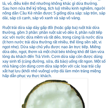
lá, vỏ, điều kiện thổ nhưỡng không khác gì dừa thường.
Sau hơn nửa thế kỷ trồng, tích luỹ nhiều kinh nghiệm, người
nông dân Cầu Kè nhân được 5 giống dừa sáp: sáp tròn, sáp
dài, sáp có cạnh, sáp vỏ xanh và sáp vỏ vàng.
Ruột trái dừa sáp dày gấp đôi (hoặc gấp ba) ruột trái dừa
thường, gồm 3 phần: phần ruột sát vỏ dẻo ít, phần ruột tiếp
xúc với nước dừa mềm và rất dẻo, trong cùng là nước dừa
(ít hơn nước trái dừa thường rất nhiều, thể lỏng sền sệt, vị
ngọt nhẹ). Dừa sáp chủ yếu được nạo ăn trực tiếp. Miếng
dừa dẻo, ngọt, thơm và một chút béo không khó để làm vừa
lòng du khách đến Trà Vinh. Cơm dừa sáp còn được dùng
xay sinh tố (cùng đường, sữa, đá bào) uống rất ngon. Một số
nhà hàng còn dùng cơm dừa sáp trộn với các loại trái cây
xắt hạt lựu (khối nhỏ vuông) ướp đá làm món tráng miệng
hấp dẫn phục vụ thực khách.