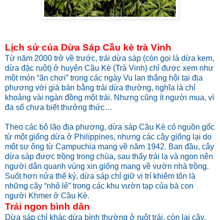
Lịch sử của Dừa Sáp Cầu kè trà Vinh
Từ năm 2000 trở về trước, trái dừa sáp (còn gọi là dừa kem,
dừa đặc ruột) ở huyện Cầu Kè (Trà Vinh) chỉ được xem như
một món “ăn chơi” trong các ngày Vu lan thắng hội tại địa
phương với giá bán bằng trái dừa thường, nghĩa là chỉ
khoảng vài ngàn đồng một trái. Nhưng cũng ít người mua, vì
đa số chưa biết thưởng thức…
Theo các bô lão địa phương, dừa sáp Cầu Kè có nguồn gốc
từ một giống dừa ở Philippines, nhưng các cây giống lại do
một sư ông từ Campuchia mang về năm 1942. Ban đầu, cây
dừa sáp được trồng trong chùa, sau thấy trái lạ và ngon nên
người dân quanh vùng xin giống mang về vườn nhà trồng.
Suốt hơn nửa thế kỷ, dừa sáp chỉ giữ vị trí khiêm tốn là
những cây “nhỏ lẻ” trong các khu vườn tạp của bà con
người Khmer ở Cầu Kè.
Trái ngon bình dân
Dừa sáp chỉ khác dừa bình thường ở ruột trái, còn lại cây,