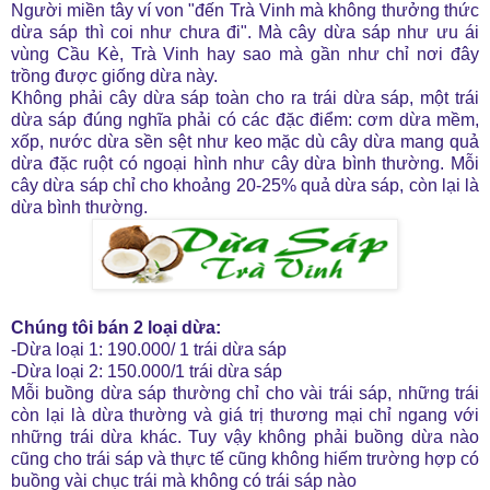
Người miền tây ví von "đến Trà Vinh mà không thưởng thức
dừa sáp thì coi như chưa đi". Mà cây dừa sáp như ưu ái
vùng Cầu Kè, Trà Vinh hay sao mà gần như chỉ nơi đây
trồng được giống dừa này.
Không phải cây dừa sáp toàn cho ra trái dừa sáp, một trái
dừa sáp đúng nghĩa phải có các đặc điểm: cơm dừa mềm,
xốp, nước dừa sền sệt như keo mặc dù cây dừa mang quả
dừa đặc ruột có ngoại hình như cây dừa bình thường. Mỗi
cây dừa sáp chỉ cho khoảng 20-25% quả dừa sáp, còn lại là
dừa bình thường.
Chúng tôi bán 2 loại dừa:
-Dừa loại 1: 190.000/ 1 trái dừa sáp
-Dừa loại 2: 150.000/1 trái dừa sáp
Mỗi buồng dừa sáp thường chỉ cho vài trái sáp, những trái
còn lại là dừa thường và giá trị thương mại chỉ ngang với
những trái dừa khác. Tuy vậy không phải buồng dừa nào
cũng cho trái sáp và thực tế cũng không hiếm trường hợp có
buồng vài chục trái mà không có trái sáp nào