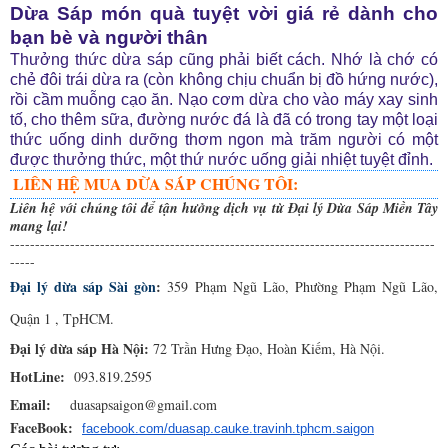
Dừa Sáp món quà tuyệt vời giá rẻ dành cho
bạn bè và người thân
Thưởng thức dừa sáp cũng phải biết cách. Nhớ là chớ có
chẻ đôi trái dừa ra (còn không chịu chuẩn bị đồ hứng nước),
rồi cầm muỗng cạo ăn. Nạo cơm dừa cho vào máy xay sinh
tố, cho thêm sữa, đường nước đá là đã có trong tay một loại
thức uống dinh dưỡng thơm ngon mà trăm người có một
được thưởng thức, một thứ nước uống giải nhiệt tuyệt đỉnh.
LIÊN HỆ MUA DỪA SÁP CHÚNG TÔI:
Liên hệ với chúng tôi để tận hưởng dịch vụ từ Đại lý Dừa Sáp Miền Tây
mang lại!
-------------------------------------------------------------------------------------
-----
Đại lý dừa sáp Sài gòn
:
 359 Phạm Ngũ Lão, Phường Phạm Ngũ Lão, 
Quận 1 , TpHCM.
Đại lý dừa sáp Hà Nội: 
72 Trần Hưng Đạo, Hoàn Kiếm, Hà Nội.
HotLine:  
093.819.2595
Email:    
duasapsaigon@gmail.com
FaceBook:
facebook.com/duasap.cauke.travinh.tphcm.saigon