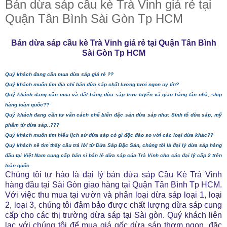
Bán dừa sáp cầu kè Trà Vinh giá rẻ tại
Quận Tân Bình Sài Gòn Tp HCM
Bán dừa sáp cầu kè Trà Vinh giá rẻ tại Quận Tân Bình
Sài Gòn Tp HCM
Quý khách đang cần mua
dừa sáp giá rẻ
??
Quý khách muốn tìm địa chỉ bán dừa sáp chất lượng tươi ngon uy tín?
Quý khách đang cần mua và đặt hàng dừa sáp trực tuyến và giao hàng tận nhà, ship
hàng toàn quốc??
Quý khách đang cần tư vấn
cách chế biến đặc sản dừa sáp
như: Sinh tố dừa sáp, mỹ
phẩm từ dừa sáp..???
Quý khách muốn tìm hiểu
lịch sử dừa sáp
có gì độc đáo so với các loại dừa khác??
Quý khách sẽ tìm thấy câu trả lời từ
Dừa Sáp Đặc Sản
, chúng tôi là đại lý dừa sáp hàng
đầu tại Việt Nam cung cấp bán sỉ bán lẻ dừa sáp của Trà Vinh cho các đại lý cấp 2 trên
toàn quốc
Chúng tôi tự hào là đại lý bán dừa sáp Cầu Kè Trà Vinh
hàng đầu tại Sài Gòn giao hàng tại Quận Tân Bình Tp HCM.
Với việc thu mua tại vườn và phân loại dừa sáp loại 1, loại
2, loại 3, chúng tôi đảm bảo được chất lượng dừa sáp cung
cấp cho các thị trường dừa sáp tại Sài gòn. Quý khách liên
lạc với chúng tôi để mua giá gốc dừa sáp thơm ngon, đặc